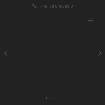

+49 176 54636310
a