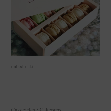
unbedruckt
Cakecicles / Cakepops