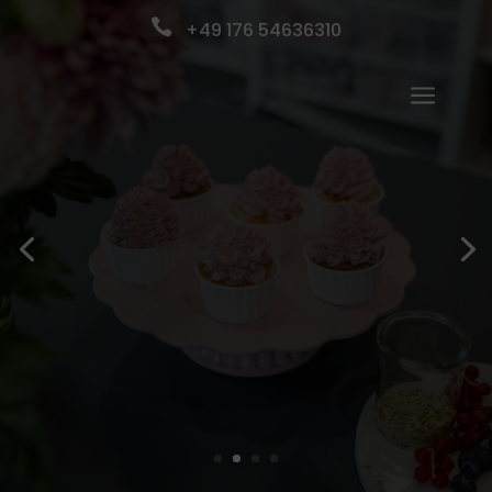

+49 176 54636310
a