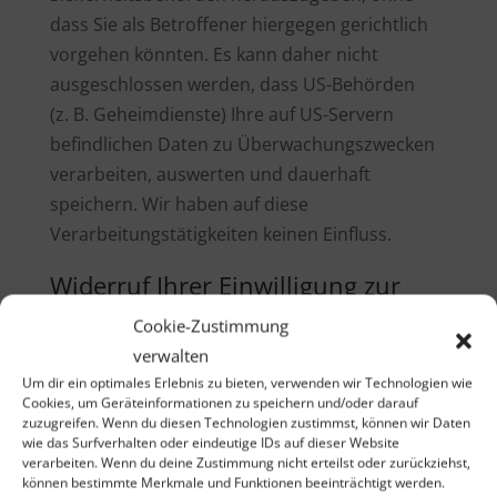
dass Sie als Betroffener hiergegen gerichtlich
vorgehen könnten. Es kann daher nicht
ausgeschlossen werden, dass US-Behörden
(z. B. Geheimdienste) Ihre auf US-Servern
befindlichen Daten zu Überwachungszwecken
verarbeiten, auswerten und dauerhaft
speichern. Wir haben auf diese
Verarbeitungstätigkeiten keinen Einfluss.
Widerruf Ihrer Einwilligung zur
Datenverarbeitung
Cookie-Zustimmung
verwalten
Viele Datenverarbeitungsvorgänge sind nur
Um dir ein optimales Erlebnis zu bieten, verwenden wir Technologien wie
mit Ihrer ausdrücklichen Einwilligung möglich.
Cookies, um Geräteinformationen zu speichern und/oder darauf
zuzugreifen. Wenn du diesen Technologien zustimmst, können wir Daten
Sie können eine bereits erteilte Einwilligung
wie das Surfverhalten oder eindeutige IDs auf dieser Website
jederzeit widerrufen. Die Rechtmäßigkeit der
verarbeiten. Wenn du deine Zustimmung nicht erteilst oder zurückziehst,
können bestimmte Merkmale und Funktionen beeinträchtigt werden.
bis zum Widerruf erfolgten Datenverarbeitung