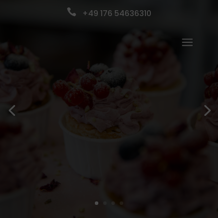

+49 176 54636310
a