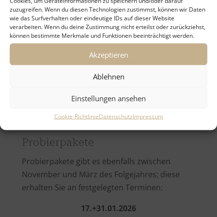
Cookies, um Geräteinformationen zu speichern und/oder darauf
zuzugreifen. Wenn du diesen Technologien zustimmst, können wir Daten
wie das Surfverhalten oder eindeutige IDs auf dieser Website
verarbeiten. Wenn du deine Zustimmung nicht erteilst oder zurückziehst,
können bestimmte Merkmale und Funktionen beeinträchtigt werden.
Akzeptieren
Ablehnen
Einstellungen ansehen
Cookie-Richtlinie
Datenschutz
Impressum
Probierpakete
Probierpakete gibt es ebenfalls zwischen
November und März des Folgejahres; diese
erhalten Sie an festgelegten Terminen:
17
.+31.01.2026