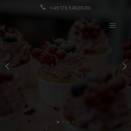

+49 176 54636310
a