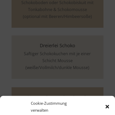
Schokoboden oder Schokobiskuit mit
Tonkabohne & Schokomousse
(optional mit Beeren/Himbeersoße)
Dreierlei Schoko
Saftiger Schokokuchen mit je einer
Schicht Mousse
(weiße/Vollmilch/dunkle Mousse)
Nougat-Cappuccino-Crunch
Cookie-Zustimmung
Schokobiskuit, Nougatmousse,
verwalten
Cappuccinoganache & Nusscrunch