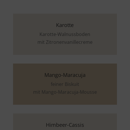
Karotte
Karotte-Walnussboden
mit Zitronenvanillecreme
Mango-Maracuja
feiner Biskuit
mit Mango-Maracuja-Mousse
Himbeer-Cassis