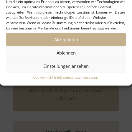
Um dir ein optimales Erlebnis zu bieten, verwenden wir Technologien wie
Cookies, um Geräteinformationen zu speichern und/oder darauf
zuzugreifen. Wenn du diesen Technologien zustimmst, können wir Daten
wie das Surfverhalten oder eindeutige IDs auf dieser Website
verarbeiten. Wenn du deine Zustimmung nicht erteilst oder zurückziehst,
können bestimmte Merkmale und Funktionen beeinträchtigt werden.
Weiße Himbeerkokos
Akzeptieren
Biskuit mit weißer Mousse, Himbeer
und geröstetem Kokos (optional)
Ablehnen
Einstellungen ansehen
Cookie-Richtlinie
Datenschutz
Impressum
Pistazien-Himbeer
Biskuit mit Pistazienmousse und
Himbeer