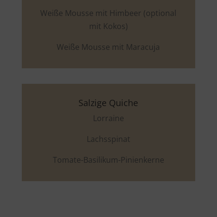
Weiße Mousse mit Himbeer (optional
mit Kokos)
Weiße Mousse mit Maracuja
Salzige Quiche
Lorraine
Lachsspinat
Tomate-Basilikum-Pinienkerne