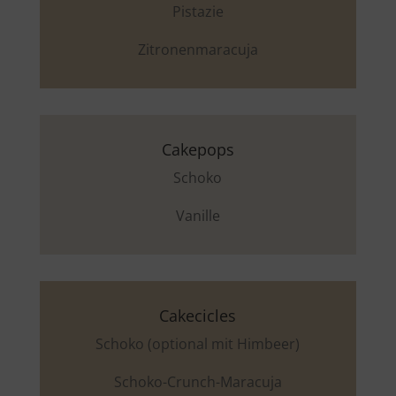
Pistazie
Zitronenmaracuja
Cakepops
Schoko
Vanille
Cakecicles
Schoko (optional mit Himbeer)
Schoko-Crunch-Maracuja