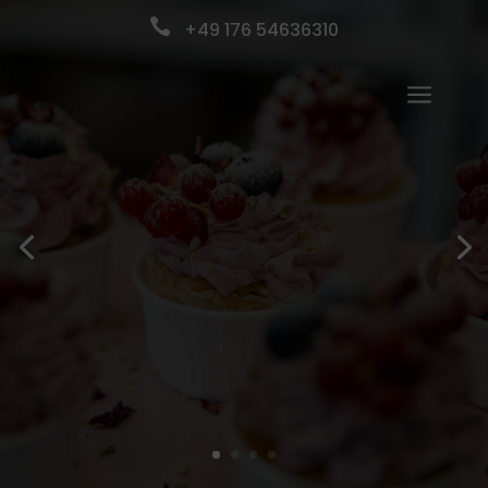

+49 176 54636310
a