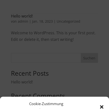

+49 176 54636310
Hello world!
a
von
admin
|
Jan. 18, 2023
|
Uncategorized
Welcome to WordPress. This is your first post.
Edit or delete it, then start writing!
Suchen
Recent Posts
Hello world!
Recent Comments
Cookie-Zustimmung
Es sind keine Kommentare vorhanden.